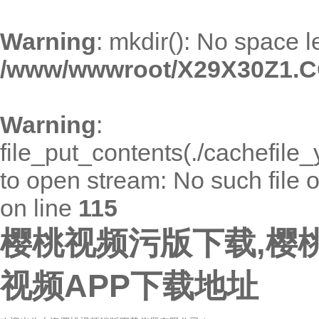
Warning
: mkdir(): No space l
/www/wwwroot/X29X30Z1.C
Warning
:
file_put_contents(./cachefil
to open stream: No such file o
on line
115
樱桃视频污版下载,樱
视频APP下载地址