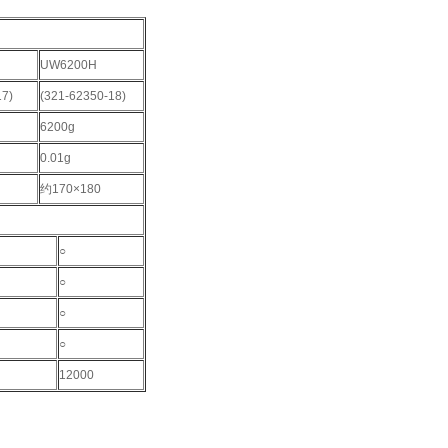
UW6200H
17)
(321-62350-18)
6200g
0.01g
约170×180
○
○
○
○
12000