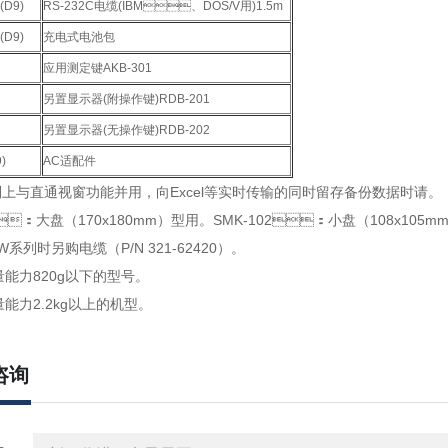
(D9)
RS-232C电缆(IBM、DOS/V用)1.5m
(D9)
充电式电池包
应用测定键AKB-301
另置显示器(附操作键)RDB-201
另置显示器(无操作键)RDB-202
)
AC适配件
系列上与直通视窗功能并用，向Excel等实时传输的同时留存备份数据时请。
1：大盘（170x180mm）型用。SMK-102：小盘（108x105m
W系列时另购电缆（P/N 321-62420）。
能力820g以下的型号。
力2.2kg以上的机型。
咨询