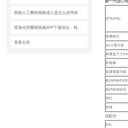
新一代进口
智能人工樱桃视频成人是怎么使用和保养的？
型号(P/N)
震荡光照樱桃视频APP下载地址：植物生长的“智慧摇篮”
称量能力
查看全部
zui小显示值
称量盘尺寸(mm
耗电量
直通视窗功能
机内时钟/ISO
机内校准砝码
背灯
价格
现配件：
P/N