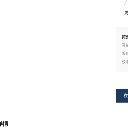
产
更
简
灵
采
校
详情