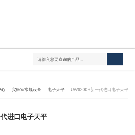
Mini MR standard IKAMAG磁力搅拌器
IT-09
中心
-
实验室常规设备
-
电子天平
-
UW6200H新一代进口电子天平
一代进口电子天平