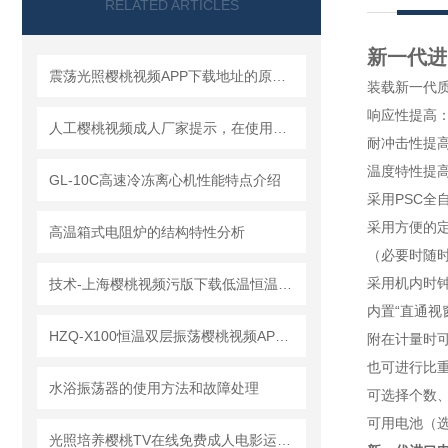
RELATED ARTICLES
新一代进
震荡光照樱桃视频APP下载地址的原理、应用与优势
装载新一代质量
响应性提高
人工樱桃视频成人厂家提示，在使用中一定要注意设备的散热
耐冲击性提高
温度特性提高
GL-10C高速冷冻离心机性能特点介绍
采用PSC全
采用方便的定
高温箱式电阻炉的结构特性分析
（必要时随
采用机内时钟功能
技术-上海樱桃视频污版下载低温恒温反应浴技术突破更新，潮流
内置“直通视窗”
HZQ-X100恒温双层振荡樱桃视频APP下载地址的详细使用说明书
附在计量时可
也可进行比重测
水浴振荡器的使用方法和故障处理
可选择个数
可用电池（选购
光照培养樱桃TV在线免费成人电影运行参数可记忆、保护