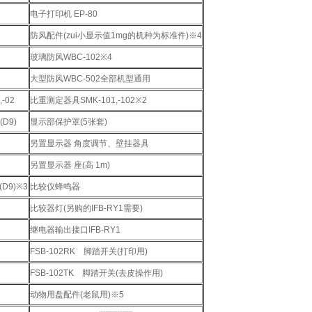
电子打印机 EP-80
防风配件(zui小显示值1mg的机种为标准件)※4
玻璃防风WBC-102※4
大型防风WBC-502全部机型通用
,-02
比重测定器具SMK-101,-102※2
(D9)
显示部保护罩(5张套)
另置显示器 角度调节、壁挂器具
另置显示器 座(高 1m)
1(D9)※3
比较仪蜂鸣器
比较器灯(另购的IFB-RY1需要)
继电器输出接口IFB-RY1
FSB-102RK 脚踏开关(打印用)
FSB-102TK 脚踏开关(去皮操作用)
动物用盘配件(老鼠用)※5