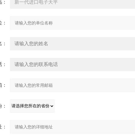
：
：
：
：
：
：
：