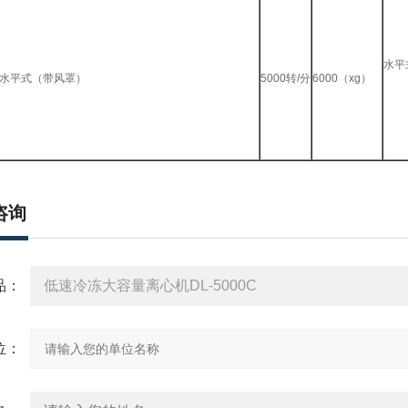
水平
号水平式（带风罩）
5000转/分
6000（xg）
咨询
：
：