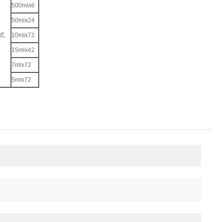
500mlx6
50mlx24
式
10mlx72
15mlx42
7mlx72
5mlx72