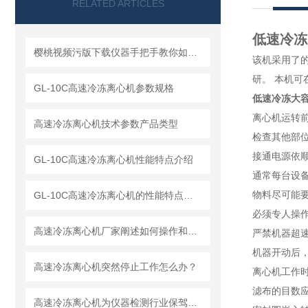
RELATED ARTICLES
低速冷冻大
樱桃视频污版下载仪器手把手教你如何读懂冷冻离心机
该机采用了的自
研。 本
GL-10C高速冷冻离心机参数规格
低速冷冻大容量
离心机运转前应
高速冷冻离心机技术参数产品类型
检查其他部位
接通电源依顺
GL-10C高速冷冻离心机性能特点介绍
通常每台设备到
物料尽可能要放
GL-10C高速冷冻离心机的性能特点与参数
必须专人操作
高速冷冻离心机厂家阐述如何操作和解释工作原理
严禁机器超速运
机器开动后
高速冷冻离心机突然停止工作怎么办？
离心机工作时是
滤布的目数应
高速冷冻离心机为仪器检测行业保驾护航