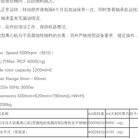
密封槽内，以防物料跑入。
常运转，转动部件请每隔6个月后加油保养一次。同时查看轴承处运转润滑情况
；轴承盖有无漏油情况。
，应作好清洁工作，保持机器整洁。
离心机与于高腐蚀性物料的分离；另外严格按照设备要求、规定操作，非
x .Speed 5000rpm（转/分）
Max .RCF 6000(×g)
rotor capacity 1200ml×6
r Range 0min～60min
20v 50Hz 3000w
nsions 500mm×620mm×790mm(L×W×H)
206kg
品名称
zui高转速
zui大相对离力
转子
速冷冻大容量离心机(变频电机电脑控制)(整机全不锈钢)
5000转/分
6000（xg）
号水平式（带风罩）
4000转/分
4740（xg）