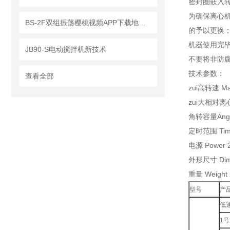
密封圈嵌入转鼓
为确保离心机正
BS-2F双组振荡樱桃视频APP下载地址用于单组振荡培养时的注意事项
的予以更换
机器使用完毕
JB90-S电动搅拌机新技术
不要将非防腐型
技术参数：
查看全部
zui高转速 Ma
zui大相对离心力
角转容量Angle 
定时范围 Time
电源 Power 2
外形尺寸 Dime
重量 Weight 
型号
产
低
1